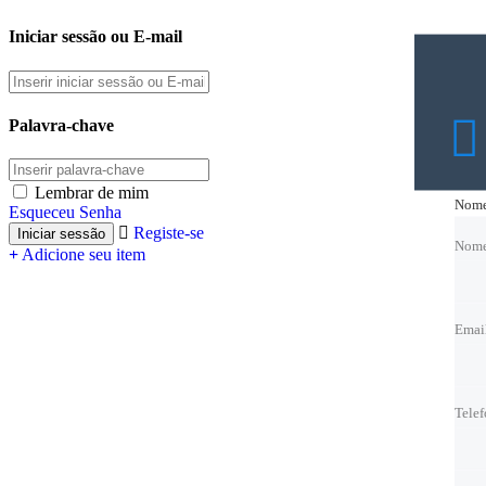
Iniciar sessão ou E-mail
Palavra-chave
Lembrar de mim
Nom
Nom
Esqueceu Senha
Registe-se
Nom
Nom
Adicione seu item
Emai
Emai
Emai
Emai
Tele
Tele
Tele
Tele
Melho
Melho