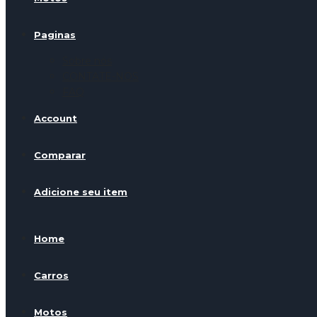
Paginas
Sobre nós
CONTATE-NOS
FAQ
Account
Comparar
Adicione seu item
Home
Carros
Motos