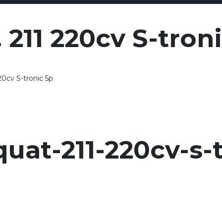
 211 220cv S-tron
20cv S-tronic 5p
quat-211-220cv-s-