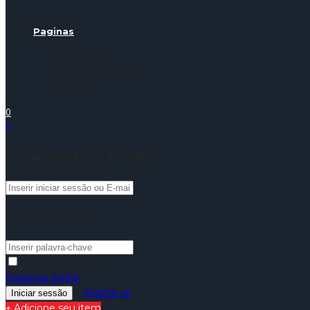
Paginas
Sobre nós
CONTATE-NOS
FAQ
0
Iniciar sessão ou E-mail
Palavra-chave
Lembrar de mim
Esqueceu Senha
Registe-se
Adicione seu item