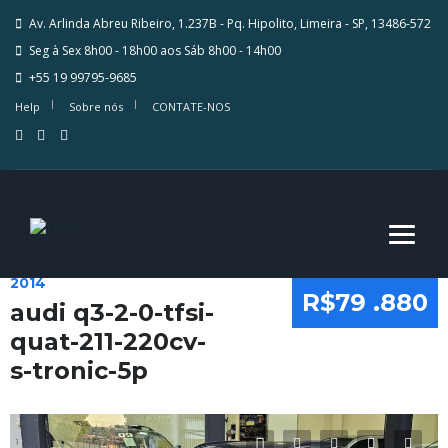
Av. Arlinda Abreu Ribeiro, 1.237B - Pq. Hipolito, Limeira - SP, 13486-572
Seg à Sex 8h00 - 18h00 aos Sáb 8h00 - 14h00
+55 19 99795-9685
Help
Sobre nós
CONTATE-NOS
2014
R$79 .880
audi q3-2-0-tfsi-
quat-211-220cv-
s-tronic-5p